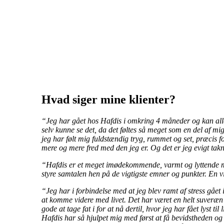
Hvad siger mine klienter?
“Jeg har gået hos Hafdis i omkring 4 måneder og kan aller
selv kunne se det, da det føltes så meget som en del af mi
jeg har følt mig fuldstændig tryg, rummet og set, præcis f
mere og mere fred med den jeg er. Og det er jeg evigt tak
“Hafdis er et meget imødekommende, varmt og lyttende men
styre samtalen hen på de vigtigste emner og punkter. En vi
“Jeg har i forbindelse med at jeg blev ramt af stress gået
at komme videre med livet. Det har været en helt suveræn
gode at tage fat i for at nå dertil, hvor jeg har fået lyst 
Hafdis har så hjulpet mig med først at få bevidstheden og 