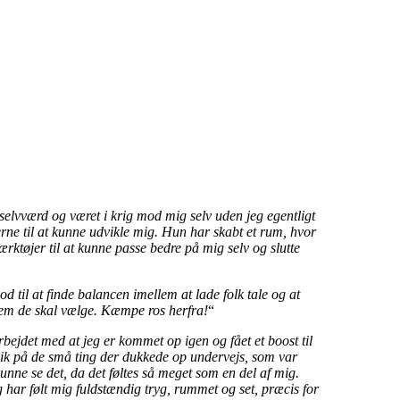
selvværd og været i krig mod mig selv uden jeg egentligt
erne til at kunne udvikle mig. Hun har skabt et rum, hvor
ærktøjer til at kunne passe bedre på mig selv og slutte
til at finde balancen imellem at lade folk tale og at
 hvem de skal vælge. Kæmpe ros herfra!
“
bejdet med at jeg er kommet op igen og fået et boost til
lik på de små ting der dukkede op undervejs, som var
 kunne se det, da det føltes så meget som en del af mig.
 har følt mig fuldstændig tryg, rummet og set, præcis for