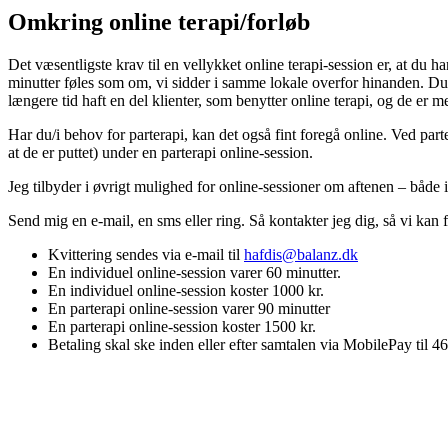
Omkring online terapi/forløb
Det væsentligste krav til en vellykket online terapi-session er, at du har
minutter føles som om, vi sidder i samme lokale overfor hinanden. Du 
længere tid haft en del klienter, som benytter online terapi, og de er 
Har du/i behov for parterapi, kan det også fint foregå online. Ved parter
at de er puttet) under en parterapi online-session.
Jeg tilbyder i øvrigt mulighed for online-sessioner om aftenen – både i
Send mig en e-mail, en sms eller ring. Så kontakter jeg dig, så vi kan 
Kvittering sendes via e-mail til
hafdis@balanz.dk
En individuel online-session varer 60 minutter.
En individuel online-session koster 1000 kr.
En parterapi online-session varer 90 minutter
En parterapi online-session koster 1500 kr.
Betaling skal ske inden eller efter samtalen via MobilePay ti