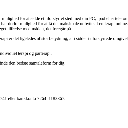
 mulighed for at sidde et uforstyrret sted med din PC, Ipad eller telefon. 
har derfor mulighed for at få det maksimale udbytte af en terapi online
meget tilfredse med måden, det foregår på.
api er det ligeledes af stor betydning, at i sidder i uforstyrrede omgivel
ndividuel terapi og parterapi.
finde den bedste samtaleform for dig.
l 46741 eller bankkonto 7264–1183867.